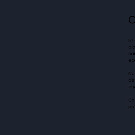
C
ET
d'
ha
éc
No
dé
en
Ch
pr