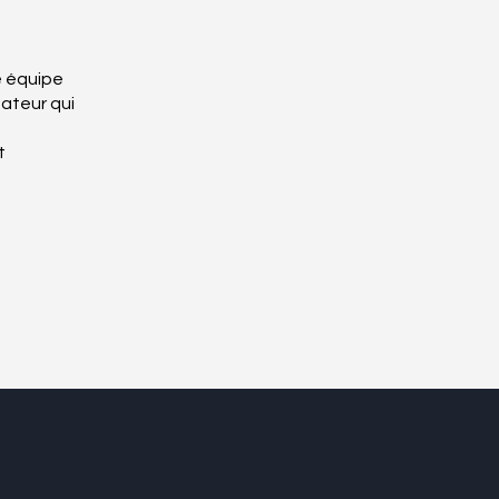
e équipe
mateur qui
t