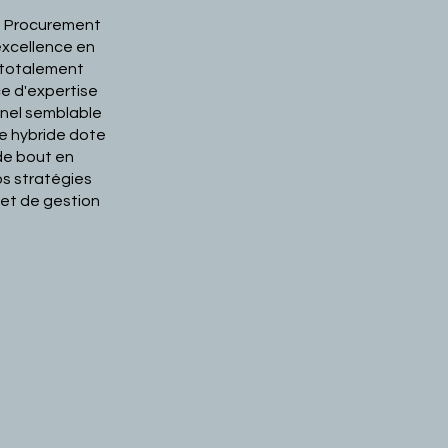
d Procurement
'excellence en
 totalement
ce d'expertise
nnel semblable
e hybride dote
de bout en
os stratégies
 et de gestion