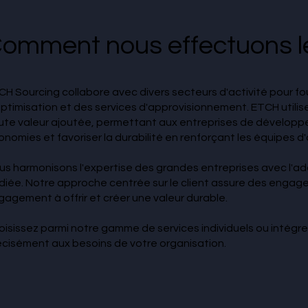
omment nous effectuons le
CH Sourcing collabore avec divers secteurs d'activité pour fo
optimisation et des services d'approvisionnement. ETCH utili
ute valeur ajoutée, permettant aux entreprises de développer
onomies et favoriser la durabilité en renforçant les équipes 
us harmonisons l'expertise des grandes entreprises avec l'ad
diée. Notre approche centrée sur le client assure des engag
gagement à offrir et créer une valeur durable.
oisissez parmi notre gamme de services individuels ou intégrez
écisément aux besoins de votre organisation.