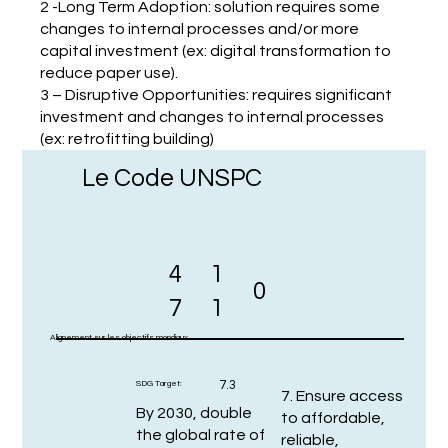
2 -Long Term Adoption: solution requires some
changes to internal processes and/or more
capital investment (ex: digital transformation to
reduce paper use).
3 – Disruptive Opportunities: requires significant
investment and changes to internal processes
(ex: retrofitting building)
Le Code UNSPC
4
1
0
7
1
Alignement sur les objectifs mondiaux
7.3
SDG Target:
7. Ensure access
By 2030, double
to affordable,
the global rate of
reliable,