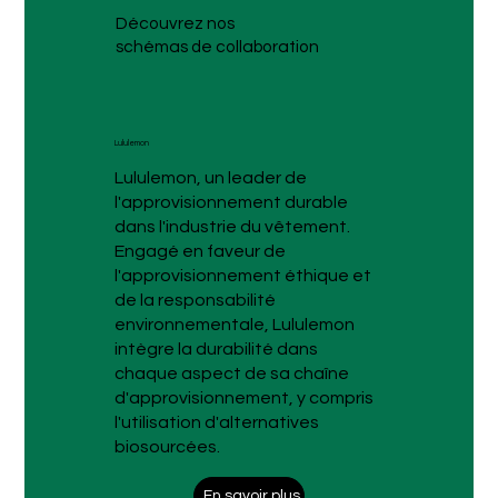
Découvrez nos
schémas de collaboration
Lululemon
Lululemon, un leader de
l'approvisionnement durable
dans l'industrie du vêtement.
Engagé en faveur de
l'approvisionnement éthique et
de la responsabilité
environnementale, Lululemon
intègre la durabilité dans
chaque aspect de sa chaîne
d'approvisionnement, y compris
l'utilisation d'alternatives
biosourcées.
En savoir plus